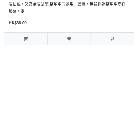
唔佔位，又安全唔刮袋 整單車同家用一套過，無論係調整單車零件
鬆緊，定..
HK$38.00