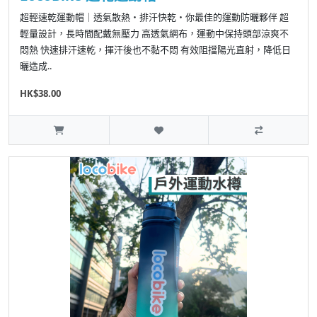
超輕速乾運動帽｜透氣散熱・排汗快乾・你最佳的運動防曬夥伴 超
輕量設計，長時間配戴無壓力 高透氣網布，運動中保持頭部涼爽不
悶熱 快速排汗速乾，揮汗後也不黏不悶 有效阻擋陽光直射，降低日
曬造成..
HK$38.00