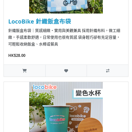
LocoBike 針織飯盒布袋
針織飯盒布袋｜質感細緻・實用與美觀兼具 採用針織布料，做工細
緻，手感柔軟舒適，日常使用也很有質感 袋身輕巧卻有充足容量，
可輕鬆收納飯盒、水樽或餐具
HK$28.00