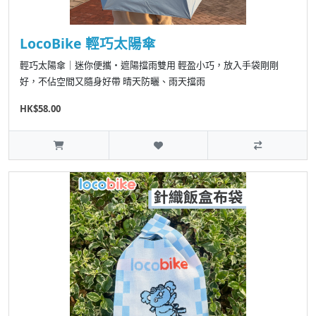
LocoBike 輕巧太陽傘
輕巧太陽傘｜迷你便攜・遮陽擋雨雙用 輕盈小巧，放入手袋剛剛
好，不佔空間又隨身好帶 晴天防曬、雨天擋雨
HK$58.00