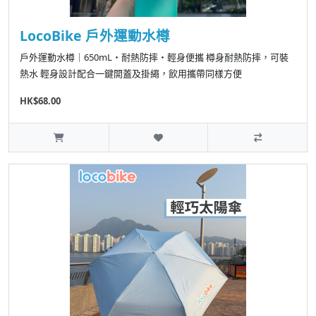
LocoBike 戶外運動水樽
戶外運動水樽｜650mL・耐熱防摔・輕身便攜 樽身耐熱防摔，可裝
熱水 輕身設計配合一鍵開蓋及掛繩，飲用攜帶同樣方便
HK$68.00