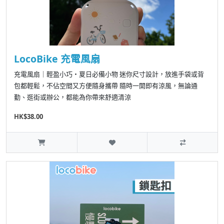
LocoBike 充電風扇
充電風扇｜輕盈小巧・夏日必備小物 迷你尺寸設計，放進手袋或背
包都輕鬆，不佔空間又方便隨身攜帶 隨時一開即有涼風，無論通
勤、逛街或辦公，都能為你帶來舒適清涼
HK$38.00