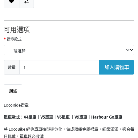
可用選項
襟章款式
加入購物車
數量
描述
LocoRide襟章
單車款式：V4單車｜V5單車｜V6單車 ｜V9單車｜Harbour Go單車
將 LocoBike 經典單車造型迷你化，做成精緻金屬襟章，細節滿滿，適合每
日佩戴，單車迷必收藏