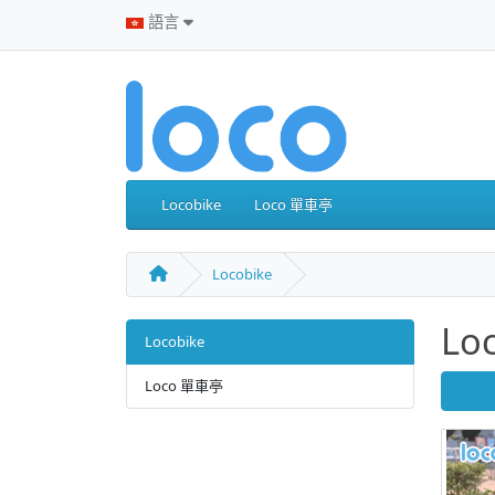
語言
Locobike
Loco 單車亭
Locobike
Lo
Locobike
Loco 單車亭