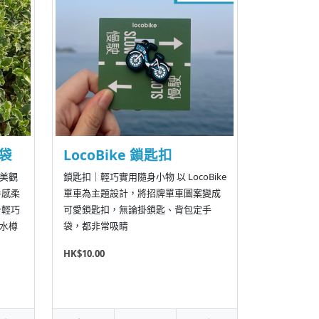
布袋
LocoBike 鎖匙扣
美觀
鎖匙扣｜輕巧實用隨身小物 以 LocoBike
手感柔
單車為主題設計，將招牌單車圖案變成
身輕巧
可愛鎖匙扣，無論掛鎖匙、背包定手
水樽
袋，都非常吸睛
HK$10.00