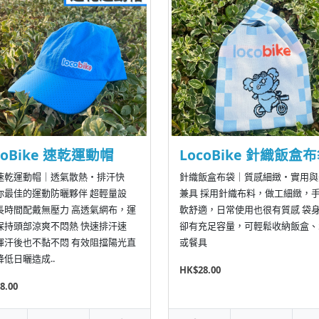
coBike 速乾運動帽
LocoBike 針織飯盒
速乾運動帽｜透氣散熱・排汗快
針織飯盒布袋｜質感細緻・實用與
你最佳的運動防曬夥伴 超輕量設
兼具 採用針織布料，做工細緻，
長時間配戴無壓力 高透氣網布，運
軟舒適，日常使用也很有質感 袋
保持頭部涼爽不悶熱 快速排汗速
卻有充足容量，可輕鬆收納飯盒、
揮汗後也不黏不悶 有效阻擋陽光直
或餐具
低日曬造成..
HK$28.00
8.00