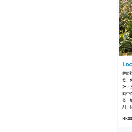
Lo
超輕
乾・
計，
動中
乾，
射，降
HK$3